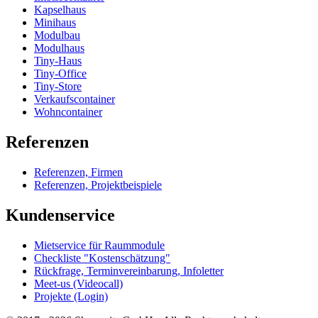
Kapselhaus
Minihaus
Modulbau
Modulhaus
Tiny-Haus
Tiny-Office
Tiny-Store
Verkaufscontainer
Wohncontainer
Referenzen
Referenzen, Firmen
Referenzen, Projektbeispiele
Kundenservice
Mietservice für Raummodule
Checkliste "Kostenschätzung"
Rückfrage, Terminvereinbarung, Infoletter
Meet-us (Videocall)
Projekte (Login)