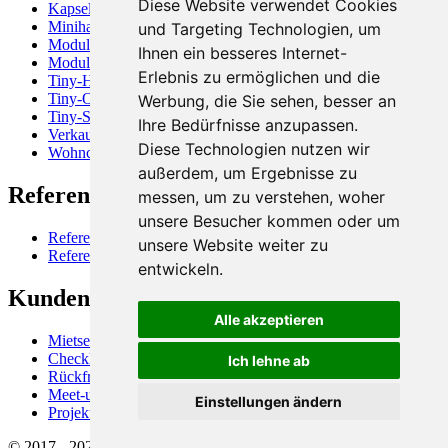
Diese Website verwendet Cookies
Kapselhaus
Minihaus
und Targeting Technologien, um
Modulbau
Ihnen ein besseres Internet-
Modulhaus
Erlebnis zu ermöglichen und die
Tiny-Haus
Tiny-Office
Werbung, die Sie sehen, besser an
Tiny-Store
Ihre Bedürfnisse anzupassen.
Verkaufscontainer
Diese Technologien nutzen wir
Wohncontainer
außerdem, um Ergebnisse zu
Referenzen
messen, um zu verstehen, woher
unsere Besucher kommen oder um
Referenzen, Firmen
unsere Website weiter zu
Referenzen, Projektbeispiele
entwickeln.
Kundenservice
Alle akzeptieren
Mietservice für Raummodule
Checkliste "Kostenschätzung"
Ich lehne ab
Rückfrage, Terminvereinbarung, Infoletter
Meet-us (Videocall)
Einstellungen ändern
Projekte (Login)
© 2017 - 2026 Shopunits GmbH - Alle Rechte vorbehalten.