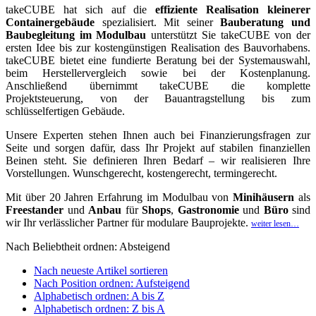
takeCUBE hat sich auf die
effiziente Realisation kleinerer
Containergebäude
spezialisiert. Mit seiner
Bauberatung und
Baubegleitung im Modulbau
unterstützt Sie takeCUBE von der
ersten Idee bis zur kostengünstigen Realisation des Bauvorhabens.
takeCUBE bietet eine fundierte Beratung bei der Systemauswahl,
beim Herstellervergleich sowie bei der Kostenplanung.
Anschließend übernimmt takeCUBE die komplette
Projektsteuerung, von der Bauantragstellung bis zum
schlüsselfertigen Gebäude.
Unsere Experten stehen Ihnen auch bei Finanzierungsfragen zur
Seite und sorgen dafür, dass Ihr Projekt auf stabilen finanziellen
Beinen steht. Sie definieren Ihren Bedarf – wir realisieren Ihre
Vorstellungen. Wunschgerecht, kostengerecht, termingerecht.
Mit über 20 Jahren Erfahrung im Modulbau von
Minihäusern
als
Freestander
und
Anbau
für
Shops
,
Gastronomie
und
Büro
sind
wir Ihr verlässlicher Partner für modulare Bauprojekte.
weiter lesen…
Nach Beliebtheit ordnen: Absteigend
Nach neueste Artikel sortieren
Nach Position ordnen: Aufsteigend
Alphabetisch ordnen: A bis Z
Alphabetisch ordnen: Z bis A