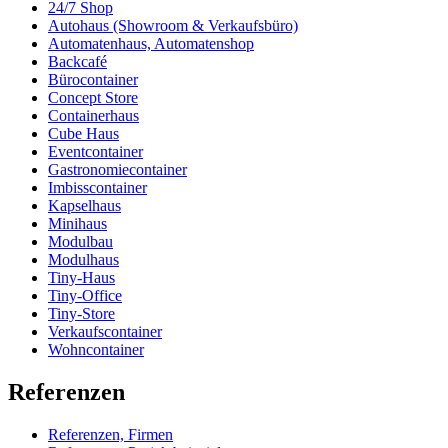
24/7 Shop
Autohaus (Showroom & Verkaufsbüro)
Automatenhaus, Automatenshop
Backcafé
Bürocontainer
Concept Store
Containerhaus
Cube Haus
Eventcontainer
Gastronomiecontainer
Imbisscontainer
Kapselhaus
Minihaus
Modulbau
Modulhaus
Tiny-Haus
Tiny-Office
Tiny-Store
Verkaufscontainer
Wohncontainer
Referenzen
Referenzen, Firmen