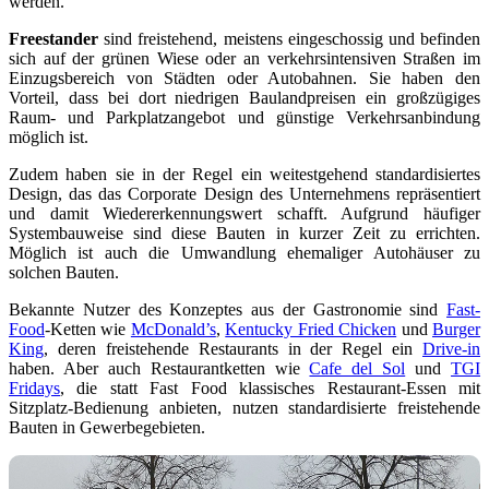
werden.
Freestander
sind freistehend, meistens eingeschossig und befinden
sich auf der grünen Wiese oder an verkehrsintensiven Straßen im
Einzugsbereich von Städten oder Autobahnen. Sie haben den
Vorteil, dass bei dort niedrigen Baulandpreisen ein großzügiges
Raum- und Parkplatzangebot und günstige Verkehrsanbindung
möglich ist.
Zudem haben sie in der Regel ein weitestgehend standardisiertes
Design, das das Corporate Design des Unternehmens repräsentiert
und damit Wiedererkennungswert schafft. Aufgrund häufiger
Systembauweise sind diese Bauten in kurzer Zeit zu errichten.
Möglich ist auch die Umwandlung ehemaliger Autohäuser zu
solchen Bauten.
Bekannte Nutzer des Konzeptes aus der Gastronomie sind
Fast-
Food
-Ketten wie
McDonald’s
,
Kentucky Fried Chicken
und
Burger
King
, deren freistehende Restaurants in der Regel ein
Drive-in
haben. Aber auch Restaurantketten wie
Cafe del Sol
und
TGI
Fridays
, die statt Fast Food klassisches Restaurant-Essen mit
Sitzplatz-Bedienung anbieten, nutzen standardisierte freistehende
Bauten in Gewerbegebieten.