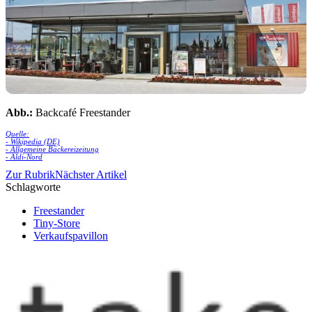
Abb.:
Backcafé Freestander
Quelle:
- Wikipedia (DE)
- Allgemeine Bäckereizeitung
- Aldi-Nord
Zur Rubrik
Nächster Artikel
Schlagworte
Freestander
Tiny-Store
Verkaufspavillon