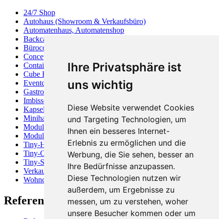
24/7 Shop
Autohaus (Showroom & Verkaufsbüro)
Automatenhaus, Automatenshop
Backcafé
Bürocontainer
Concept Store
Ihre Privatsphäre ist
Containerhaus
Cube Haus
uns wichtig
Eventcontainer
Gastronomiecontainer
Imbisscontainer
Diese Website verwendet Cookies
Kapselhaus
Minihaus
und Targeting Technologien, um
Modulbau
Ihnen ein besseres Internet-
Modulhaus
Erlebnis zu ermöglichen und die
Tiny-Haus
Tiny-Office
Werbung, die Sie sehen, besser an
Tiny-Store
Ihre Bedürfnisse anzupassen.
Verkaufscontainer
Diese Technologien nutzen wir
Wohncontainer
außerdem, um Ergebnisse zu
Referenzen
messen, um zu verstehen, woher
unsere Besucher kommen oder um