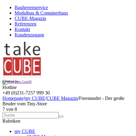
Bauherrenservice
Modulbau & Containerhaus
CUBE-Magazin
Referenzen
Kontakt
Kundenzugang
powered by
Hotline
+49 (0)231-7257 999 30
Homepage
/
my CUBE
/
CUBE Magazin
/
Freestander - Der große
Bruder vom Tiny-Store
7
von
8
Rubriken
my CUBE