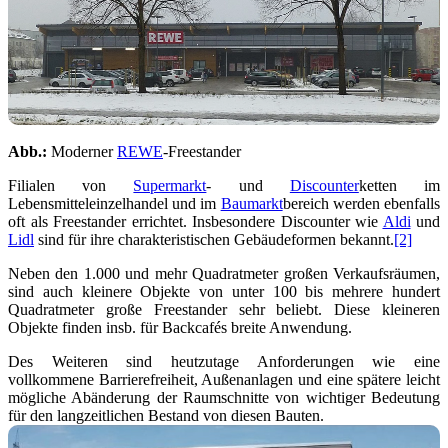
Abb.:
Moderner
REWE
-Freestander
Filialen von
Supermarkt
- und
Discounter
ketten im
Lebensmitteleinzelhandel und im
Baumarkt
bereich werden ebenfalls
oft als Freestander errichtet. Insbesondere Discounter wie
Aldi
und
Lidl
sind für ihre charakteristischen Gebäudeformen bekannt.
[2]
Neben den 1.000 und mehr Quadratmeter großen Verkaufsräumen,
sind auch kleinere Objekte von unter 100 bis mehrere hundert
Quadratmeter große Freestander sehr beliebt. Diese kleineren
Objekte finden insb. für Backcafés breite Anwendung.
Des Weiteren sind heutzutage Anforderungen wie eine
vollkommene Barrierefreiheit, Außenanlagen und eine spätere leicht
mögliche Abänderung der Raumschnitte von wichtiger Bedeutung
für den langzeitlichen Bestand von diesen Bauten.