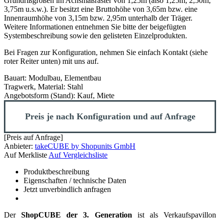
Grundrißgrößen im Achsmaßraster von 1,25m (also 1,25m; 2,50m;
3,75m u.s.w.). Er besitzt eine Bruttohöhe von 3,65m bzw. eine
Innenraumhöhe von 3,15m bzw. 2,95m unterhalb der Träger.
Weitere Informationen entnehmen Sie bitte der beigefügten
Systembeschreibung sowie den gelisteten Einzelprodukten.
Bei Fragen zur Konfiguration, nehmen Sie einfach Kontakt (siehe
roter Reiter unten) mit uns auf.
Bauart:
Modulbau, Elementbau
Tragwerk, Material:
Stahl
Angebotsform (Stand):
Kauf, Miete
Preis je nach Konfiguration und auf Anfrage
[Preis auf Anfrage]
Anbieter:
takeCUBE by Shopunits GmbH
Auf Merkliste
Auf Vergleichsliste
Produktbeschreibung
Eigenschaften / technische Daten
Jetzt unverbindlich anfragen
Der
ShopCUBE der 3. Generation
ist als Verkaufspavillon