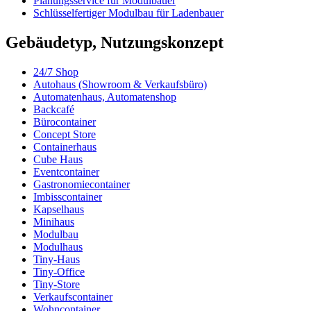
Planungsservice für Modulbauer
Schlüsselfertiger Modulbau für Ladenbauer
Gebäudetyp, Nutzungskonzept
24/7 Shop
Autohaus (Showroom & Verkaufsbüro)
Automatenhaus, Automatenshop
Backcafé
Bürocontainer
Concept Store
Containerhaus
Cube Haus
Eventcontainer
Gastronomiecontainer
Imbisscontainer
Kapselhaus
Minihaus
Modulbau
Modulhaus
Tiny-Haus
Tiny-Office
Tiny-Store
Verkaufscontainer
Wohncontainer