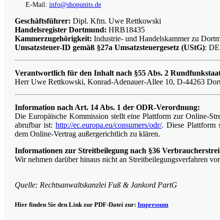
E-Mail:
info@shopunits.de
Geschäftsführer:
Dipl. Kfm. Uwe Rettkowski
Handelsregister Dortmund:
HRB18435
Kammerzugehörigkeit:
Industrie- und Handelskammer zu Dort
Umsatzsteuer-ID gemäß §27a Umsatzsteuergesetz (UStG)
: D
Verantwortlich für den Inhalt nach §55 Abs. 2 Rundfunkstaa
Herr Uwe Rettkowski, Konrad-Adenauer-Allee 10, D-44263 Do
Information nach Art. 14 Abs. 1 der ODR-Verordnung:
Die Europäische Kommission stellt eine Plattform zur Online-Str
abrufbar ist:
http://ec.europa.eu/consumers/odr/
. Diese Plattform 
dem Online-Vertrag außergerichtlich zu klären.
Informationen zur Streitbeilegung nach §36 Verbraucherstre
Wir nehmen darüber hinaus nicht an Streitbeilegungsverfahren vor
Quelle: Rechtsanwaltskanzlei Fuß & Jankord PartG
Hier finden Sie den Link zur PDF-Datei zur:
Impressum