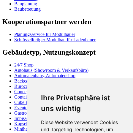
Bauplanung
Baubetreuung
Kooperationspartner werden
Planungsservice für Modulbauer
Schlüsselfertiger Modulbau für Ladenbauer
Gebäudetyp, Nutzungskonzept
24/7 Shop
Autohaus (Showroom & Verkaufsbüro)
Automatenhaus, Automatenshop
Backcafé
Bürocontainer
Concept Store
Ihre Privatsphäre ist
Containerhaus
Cube Haus
uns wichtig
Eventcontainer
Gastronomiecontainer
Imbisscontainer
Diese Website verwendet Cookies
Kapselhaus
Minihaus
und Targeting Technologien, um