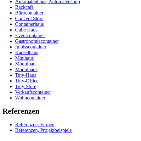
Automatenhaus, Automatenshop
Backcafé
Bürocontainer
Concept Store
Containerhaus
Cube Haus
Eventcontainer
Gastronomiecontainer
Imbisscontainer
Kapselhaus
Minihaus
Modulbau
Modulhaus
Tiny-Haus
Tiny-Office
Tiny-Store
Verkaufscontainer
Wohncontainer
Referenzen
Referenzen, Firmen
Referenzen, Projektbeispiele