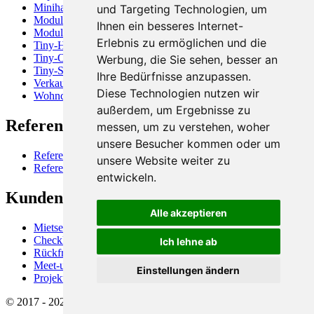
Minihaus
und Targeting Technologien, um
Modulbau
Ihnen ein besseres Internet-
Modulhaus
Erlebnis zu ermöglichen und die
Tiny-Haus
Tiny-Office
Werbung, die Sie sehen, besser an
Tiny-Store
Ihre Bedürfnisse anzupassen.
Verkaufscontainer
Diese Technologien nutzen wir
Wohncontainer
außerdem, um Ergebnisse zu
Referenzen
messen, um zu verstehen, woher
unsere Besucher kommen oder um
Referenzen, Firmen
unsere Website weiter zu
Referenzen, Projektbeispiele
entwickeln.
Kundenservice
Alle akzeptieren
Mietservice für Raummodule
Checkliste "Kostenschätzung"
Ich lehne ab
Rückfrage, Terminvereinbarung, Infoletter
Meet-us (Videocall)
Einstellungen ändern
Projekte (Login)
© 2017 - 2026 Shopunits GmbH - Alle Rechte vorbehalten.