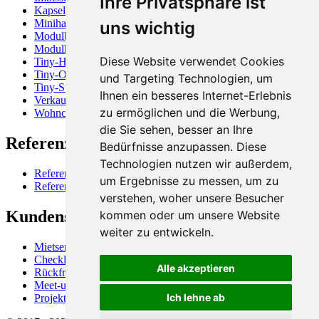
Ihre Privatsphäre ist
Kapselhaus
Minihaus
uns wichtig
Modulbau
Modulhaus
Diese Website verwendet Cookies
Tiny-Haus
Tiny-Office
und Targeting Technologien, um
Tiny-Store
Ihnen ein besseres Internet-Erlebnis
Verkaufscontainer
zu ermöglichen und die Werbung,
Wohncontainer
die Sie sehen, besser an Ihre
Referenzen
Bedürfnisse anzupassen. Diese
Technologien nutzen wir außerdem,
Referenzen, Firmen
um Ergebnisse zu messen, um zu
Referenzen, Projektbeispiele
verstehen, woher unsere Besucher
Kundenservice
kommen oder um unsere Website
weiter zu entwickeln.
Mietservice für Raummodule
Checkliste "Kostenschätzung"
Alle akzeptieren
Rückfrage, Terminvereinbarung, Infoletter
Meet-us (Videocall)
Ich lehne ab
Projekte (Login)