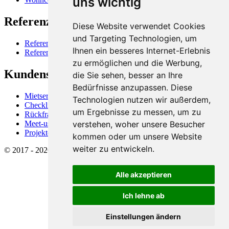
uns wichtig
Referenzen
Diese Website verwendet Cookies
und Targeting Technologien, um
Referenzen, Firmen
Ihnen ein besseres Internet-Erlebnis
Referenzen, Projektbeispiele
zu ermöglichen und die Werbung,
Kundenservice
die Sie sehen, besser an Ihre
Bedürfnisse anzupassen. Diese
Mietservice für Raummodule
Technologien nutzen wir außerdem,
Checkliste "Kostenschätzung"
um Ergebnisse zu messen, um zu
Rückfrage, Terminvereinbarung, Infoletter
Meet-us (Videocall)
verstehen, woher unsere Besucher
Projekte (Login)
kommen oder um unsere Website
weiter zu entwickeln.
© 2017 - 2026 Shopunits GmbH - Alle Rechte vorbehalten.
Alle akzeptieren
Ich lehne ab
Einstellungen ändern