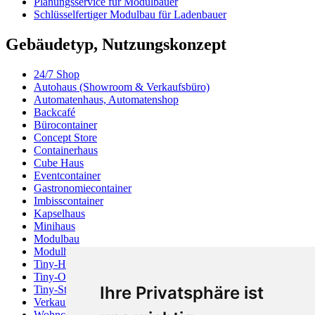
Planungsservice für Modulbauer
Schlüsselfertiger Modulbau für Ladenbauer
Gebäudetyp, Nutzungskonzept
24/7 Shop
Autohaus (Showroom & Verkaufsbüro)
Automatenhaus, Automatenshop
Backcafé
Bürocontainer
Concept Store
Containerhaus
Cube Haus
Eventcontainer
Gastronomiecontainer
Imbisscontainer
Kapselhaus
Minihaus
Modulbau
Modulhaus
Tiny-Haus
Tiny-Office
Ihre Privatsphäre ist
Tiny-Store
Verkaufscontainer
Wohncontainer